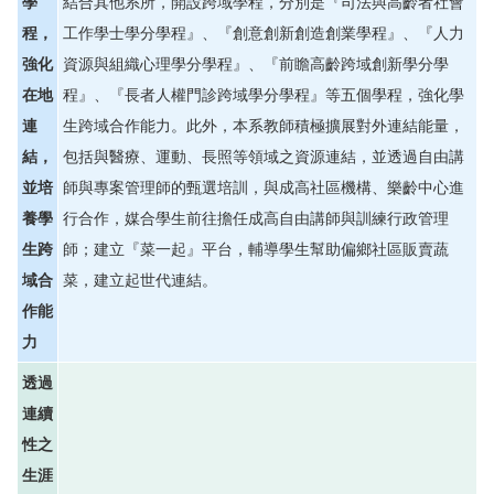
學
結合其他系所，開設跨域學程，分別是『司法與高齡者社會
程，
工作學士學分學程』、『創意創新創造創業學程』、『人力
強化
資源與組織心理學分學程』、『前瞻高齡跨域創新學分學
在地
程』、『長者人權門診跨域學分學程』等五個學程，強化學
連
生跨域合作能力。此外，本系教師積極擴展對外連結能量，
結，
包括與醫療、運動、長照等領域之資源連結，並透過自由講
並培
師與專案管理師的甄選培訓，與成高社區機構、樂齡中心進
養學
行合作，媒合學生前往擔任成高自由講師與訓練行政管理
生跨
師；建立『菜一起』平台，輔導學生幫助偏鄉社區販賣蔬
域合
菜，建立起世代連結。
作能
力
透過
連續
性之
生涯