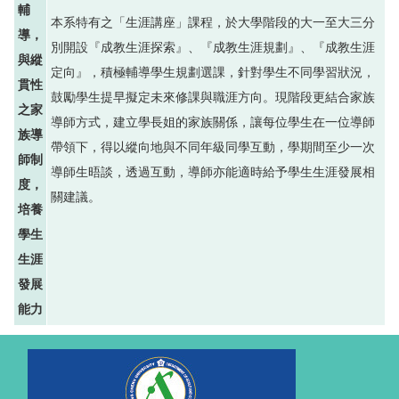
輔
本系特有之「生涯講座」課程，於大學階段的大一至大三分
導，
別開設『成教生涯探索』、『成教生涯規劃』、『成教生涯
與縱
定向』，積極輔導學生規劃選課，針對學生不同學習狀況，
貫性
鼓勵學生提早擬定未來修課與職涯方向。現階段更結合家族
之家
導師方式，建立學長姐的家族關係，讓每位學生在一位導師
族導
帶領下，得以縱向地與不同年級同學互動，學期間至少一次
師制
導師生晤談，透過互動，導師亦能適時給予學生生涯發展相
度，
關建議。
培養
學生
生涯
發展
能力