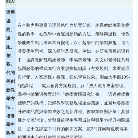
能力
運用
協
在企劃力與專案管理與執行力培育部份，本系教師著重創意
同、
性的教學，在教學中會運用新穎的方法、策略與過程，使教
遠
學能夠生動活潑而富有變化，以引起學生的學習興趣，進而
距、
激發學生思考、深入探討及研究。例如，在研究所模組課程
創
中，授課教師魏惠娟老師、李藹慈老師、高文彬老師採共時
客、
協同教學的模式進行方案規劃模組課（方案規劃、專案管理
代間
與行銷、方案評鑑）授課，強化學習效果。例如大學部109-
等創
1的課程，「成人教育方案規劃」及「成人教育專案管理」
新教
課程申請通過教育部的「教學實踐研究計畫」，透過教學實
學方
踐研究的執行，記錄教學實務現場重要議題，並聚焦各類提
法，
升教學品質與學習成效之創新課程、教學策略與評量工具發
培養
展之交流討論，針對目前學生學習成效與競爭力提升相關議
學生
題，提出在課室中可行的解決方案。該2門課同時也取得本
教學
校通識中心的社會型服務學習認證。