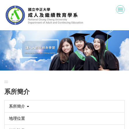
跳
到
主
要
內
容
區
:::
系所簡介
系所簡介
地理位置