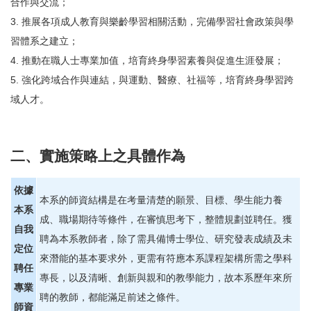
合作與交流；
3. 推展各項成人教育與樂齡學習相關活動，完備學習社會政策與學
習體系之建立；
4. 推動在職人士專業加值，培育終身學習素養與促進生涯發展；
5. 強化跨域合作與連結，與運動、醫療、社福等，培育終身學習跨
域人才。
二、實施策略上之具體作為
依據
本系的師資結構是在考量清楚的願景、目標、學生能力養
本系
成、職場期待等條件，在審慎思考下，整體規劃並聘任。獲
自我
聘為本系教師者，除了需具備博士學位、研究發表成績及未
定位
來潛能的基本要求外，更需有符應本系課程架構所需之學科
聘任
專長，以及清晰、創新與親和的教學能力，故本系歷年來所
專業
聘的教師，都能滿足前述之條件。
師資