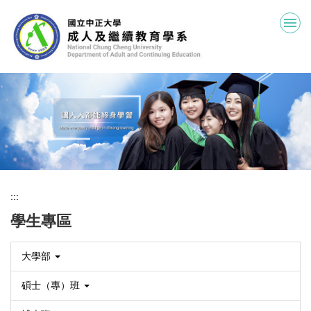
跳
到
主
要
內
容
區
:::
學生專區
大學部
碩士（專）班