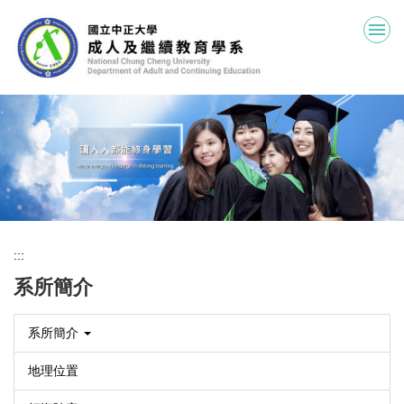
跳
到
主
要
內
容
區
:::
系所簡介
系所簡介
地理位置