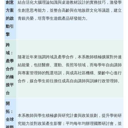
創意
結合活化大腦理論知識與桌遊教材設計的實務技巧，激發學
方案
生創意思考能力，並整合高齡與在地族群文化等議題，建立
的啟
青銀共榮，培育學生遊戲產品研發能力。
動引
擎
跨
域：
隨著近年來強調跨域及產學合作，本系教師積極擴展對外連
產學
結能量，包括醫療、運動、長照等領域，而每學年自由講師
合作
與專案管理師的甄選培訓，與成高社區機構、樂齡中心進行
的橋
合作，媒合學生前往擔任成高自由講師與訓練行政管理師。
接平
台
開
拓：
本系教師與學生積極參與研究計畫與政策規劃，提升學術研
全球
究能力並對政策產生影響；平均每年均辦理國際研討會，並
視野