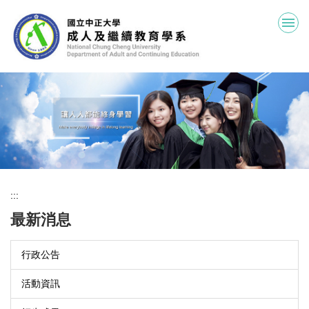
跳
到
主
要
內
容
區
:::
最新消息
行政公告
活動資訊