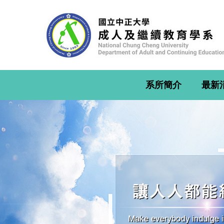
跳
到
主
要
內
容
區
系所簡介
最新