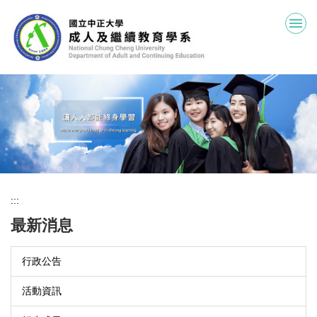
跳
到
主
要
內
容
區
:::
最新消息
行政公告
活動資訊