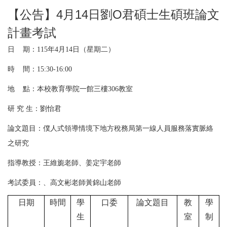
【公告】4月14日劉O君碩士生碩班論文
計畫考試
日 期：115年4月14日（星期二
）
時 間：15:30-16:00
地 點：本校教育學院一館三樓306教室
研 究 生
：
劉怡君
論文題目
：僕人式領導情境下地方稅務局第一線人員服務落實脈絡
之研究
指導教授：
王維旎
老師、姜定宇老師
考試委員：
、高文彬老師
黃錦山
老師
日期
時間
學
口委
論文題目
教
學
生
室
制