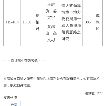
王維
僕人式領導
旎、姜
情境下地方
劉
成
定宇
稅務局第一
115/4/14
15:30
怡
306
教
線人員服務
黃錦
君
所
落實脈絡之
山、高
研究
文彬
～～ 歡迎師生蒞臨旁聽 ～～
※請論文口試之研究生確認以上資料是否有誤植情形，如有請洽所
辦，以維自身權益。
瀏覽數:
333
友善列印
分享