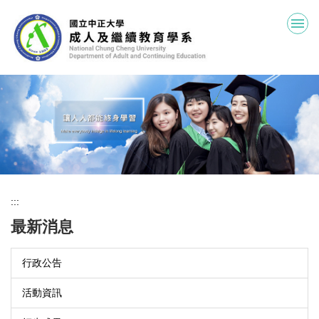
跳
到
主
要
內
容
區
:::
最新消息
行政公告
活動資訊