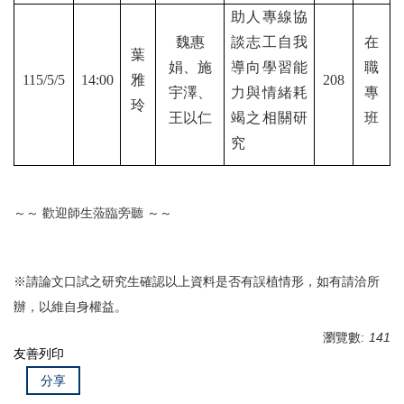
助人專線協
魏惠
談志工自我
在
葉
娟、施
導向學習能
職
115/5/5
14:00
雅
208
宇澤、
力與情緒耗
專
玲
王以仁
竭之相關研
班
究
～～ 歡迎師生蒞臨旁聽 ～～
※請論文口試之研究生確認以上資料是否有誤植情形，如有請洽所
辦，以維自身權益。
瀏覽數:
141
友善列印
分享