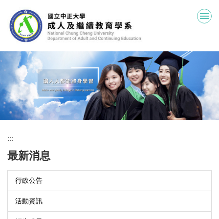
跳
到
主
要
內
容
區
:::
最新消息
行政公告
活動資訊