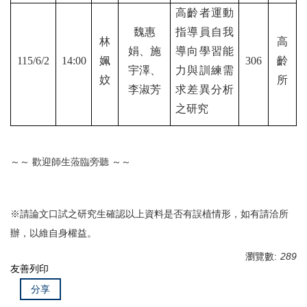
高齡者運動
魏惠
指導員自我
林
高
娟、施
導向學習能
115/6/2
14:00
姵
306
齡
宇澤、
力與訓練需
妏
所
李淑芳
求差異分析
之研究
～～ 歡迎師生蒞臨旁聽 ～～
※請論文口試之研究生確認以上資料是否有誤植情形，如有請洽所
辦，以維自身權益。
瀏覽數:
289
友善列印
分享