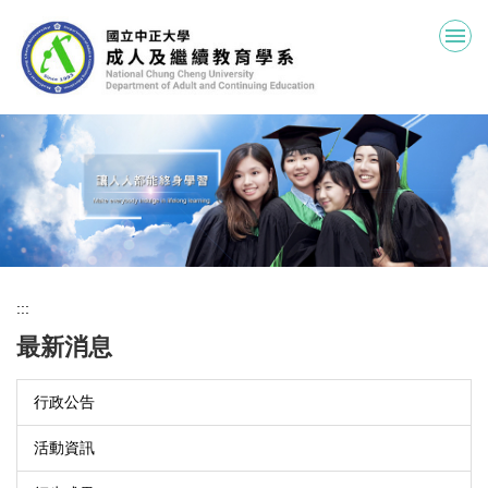
跳
到
主
要
內
容
區
:::
最新消息
行政公告
活動資訊