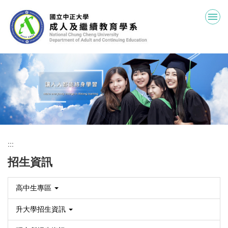
跳
到
主
要
內
容
區
:::
招生資訊
高中生專區
升大學招生資訊