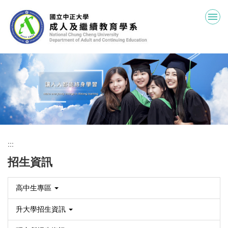
跳
到
主
要
內
容
區
:::
招生資訊
高中生專區
升大學招生資訊