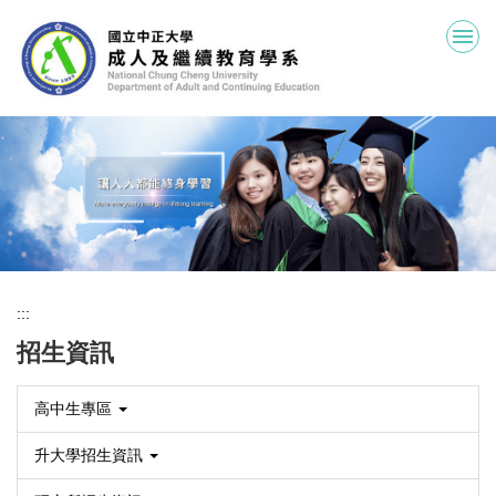
跳
到
主
要
內
容
區
:::
招生資訊
高中生專區
升大學招生資訊