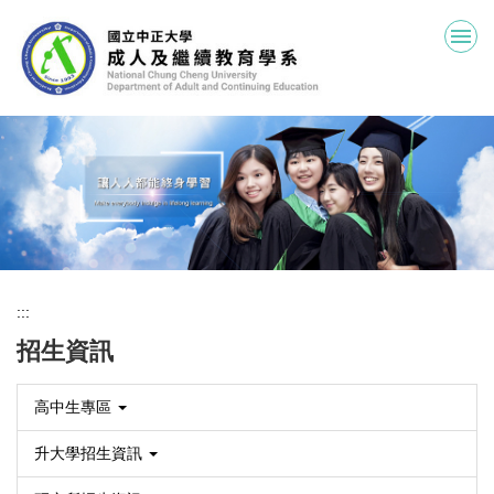
跳
到
主
要
內
容
區
:::
招生資訊
高中生專區
升大學招生資訊