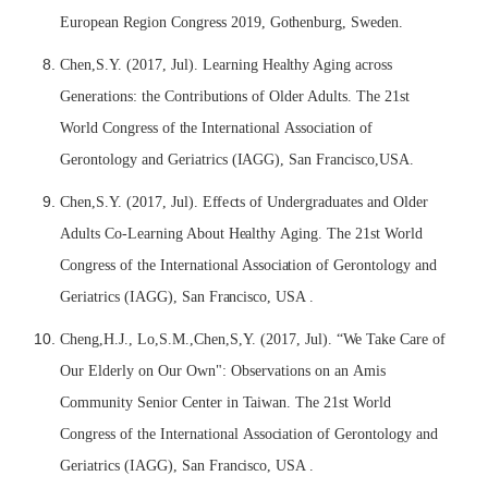
E
urop
ea
n R
e
g
i
on Congr
e
s
s 2019, Go
t
h
e
nbu
r
g,
S
w
e
d
e
n.
Ch
e
n,S.
Y
. (2017, Ju
l
).
L
ea
rn
i
ng H
ealt
h
y Ag
i
ng
ac
ross
G
e
n
e
r
ati
ons:
t
he Con
t
r
i
b
u
ti
ons of O
l
d
e
r Adu
lt
s.
T
he 21st
W
o
r
l
d Congr
e
ss of
t
he In
te
r
n
ati
o
n
a
l
A
s
so
c
i
ati
on of
G
e
ron
t
o
l
o
g
y
a
nd G
e
r
iat
r
i
c
s (
I
AGG), S
a
n
F
r
a
n
c
i
s
c
o,U
S
A.
Ch
e
n,S.
Y
. (2017, Ju
l
).
E
f
f
e
ct
s of Und
e
r
gr
a
du
ate
s
a
nd O
l
d
e
r
A
du
lt
s Co-
Lea
rn
i
ng About H
ea
l
t
h
y
A
g
i
ng.
T
he 21st
W
or
l
d
Congr
e
s
s of
t
he In
te
rn
a
ti
on
a
l A
s
so
c
iati
on of G
e
ron
t
o
l
o
g
y
a
nd
G
e
r
iat
r
ic
s (IA
G
G), S
a
n Fr
a
n
ci
s
c
o,
U
SA .
Ch
e
ng,H.J.,
L
o,S.M.,Ch
e
n,S
,
Y
. (2017,
J
u
l
).
“
W
e
T
a
ke C
a
re of
O
ur
E
l
d
e
r
l
y on Our
O
wn":
O
bs
e
rv
a
t
i
ons on
a
n
A
m
i
s
C
o
m
m
u
n
i
t
y S
e
n
i
or C
e
n
te
r
i
n
T
ai
w
a
n.
T
he 21st
W
o
r
l
d
Congr
e
ss of
t
he In
te
r
n
ati
o
n
a
l
A
sso
cia
t
i
on of G
e
ron
t
o
l
o
g
y
a
nd
G
e
r
i
a
t
r
ic
s (IA
G
G), S
a
n Fr
a
n
ci
s
c
o,
U
SA .