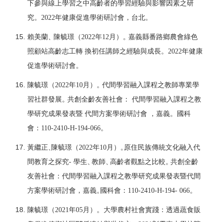
下參與線上學習之中高齡者的學習經驗與影響因素之研
究。
2022
年健康促進學術研討會，台
北。
賴美蘭
、
陳毓璟（
2022
年
12
月）
。
嘉義縣番路鄉農會綠色
照顧站高齡志工轉 換初任講師之經驗與成長。
2022
年健康
促進學術研討會。
陳毓璟（
2022
年
10
月）
。
代間學習融入課程之教師專業學
習社群發展
。
共創
全齡友善社會： 代間學習融入課程之教
學研究成果發表暨 代間方案學術
研討會 ，嘉義。國科
會：
1
10-2410-H-194-066
。
黃繼正
、
陳毓璟
（
2022
年
10
月）
。
原住民族傳統文化融入代
間教育之探
究
-
學
生
、
教師
、
高齡者觀點之比較
。
共創全齡
友善社會：代間學習融入課程之教
學研究成果發表暨代間
方案學術研討會，嘉義
。
國科會
：
1
10-2410-H-194- 066
。
陳毓璟（
2021
年
05
月）。大學農村社會實踐：透過蔬食販