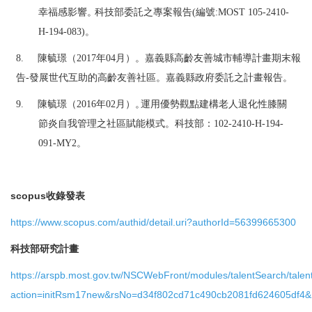
幸福感影響
。
科技部委託之專案報告
(
編號
:
MOST 105-2410-
H-194-083
)
。
8.
陳毓璟（
2017
年
04
月）。嘉義縣高齡友善城市輔導計畫期末報
告
-
發展世代
互助的高齡友善社區。嘉義縣政府委託之計畫報告。
9.
陳毓璟（
2016
年
02
月）
。
運用優勢觀
點
建構老人退化性膝關
節炎自我管理之社區賦能模式。科技部：
102-2410-H-194-
091-
M
Y2
。
scopus收錄發表
https://www.scopus.com/authid/detail.uri?authorId=56399665300
科技部研究計畫
https://arspb.most.gov.tw/NSCWebFront/modules/talentSearch/tale
action=initRsm17new&rsNo=d34f802cd71c490cb2081fd624605df4