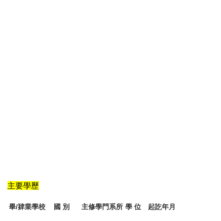
主要學歷
畢/肄業學校
國 別
主修學門系所
學 位
起訖年月