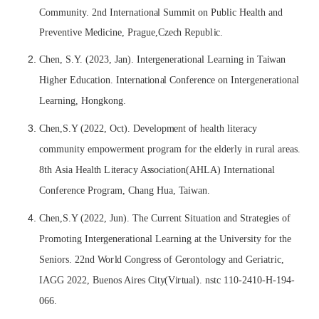
C
o
m
m
u
n
i
t
y
. 2nd In
te
rn
a
t
i
on
a
l
S
u
m
m
i
t on Pub
li
c H
ealt
h
a
nd
Pr
e
v
e
n
ti
v
e M
e
d
i
c
i
n
e
, Pr
a
gu
e
,C
z
ec
h R
e
pub
l
ic
.
Ch
e
n,
S
.
Y
. (2023, J
a
n). In
te
r
g
e
n
e
r
a
t
i
on
a
l
Lea
rn
i
ng
i
n
T
ai
w
a
n
H
i
gh
e
r
E
du
ca
t
i
on.
In
te
r
n
ati
o
n
a
l Conf
e
r
e
n
c
e on In
te
r
g
e
n
e
r
a
t
i
on
a
l
Lea
rn
i
ng, Hongkong.
Ch
e
n,S.Y (2022,
O
ct
). D
e
v
el
o
p
m
e
n
t of h
e
a
lt
h
l
ite
r
ac
y
c
o
m
m
u
n
i
t
y
em
pow
e
r
m
e
n
t progr
a
m for
t
he
e
l
d
e
r
l
y
i
n rur
a
l
a
r
ea
s.
8
t
h
A
s
i
a H
ealt
h
L
ite
r
ac
y A
s
so
c
i
ati
on(AH
L
A) In
te
rn
a
ti
on
a
l
Conf
e
r
e
n
c
e Progr
a
m
, Ch
a
ng
H
u
a
,
T
ai
w
a
n.
Ch
e
n,S.Y (2022,
J
un).
T
he Curr
e
nt S
it
u
a
ti
on
a
nd S
t
r
ate
g
ie
s of
Pro
m
o
ti
ng In
te
r
g
e
n
e
r
a
t
i
on
a
l
Lea
rn
i
ng
a
t
t
h
e Un
i
v
e
rs
i
t
y for
t
he
S
e
n
i
ors. 22nd
W
o
r
l
d Congr
e
ss of G
e
ron
t
o
l
o
g
y
a
nd G
e
r
iat
r
i
c
,
I
A
GG 2022, Bu
e
nos A
i
r
e
s Ci
t
y
(
V
i
r
t
u
al
). ns
t
c
1
10-2410-H-194-
066.