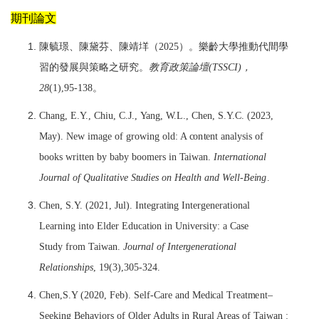
期刊論文
陳毓璟、陳黛芬、陳靖垟（2025）。樂齡大學推動代間學
習的發展與策略之研究。
教育政策論壇(TSSCI)，
28
(1),95-138。
Ch
a
ng,
E
.
Y
., Ch
i
u, C.J.,
Y
a
ng,
W
.
L
., Ch
e
n, S
.
Y
.C. (2023,
M
a
y
)
. N
e
w
ima
ge of grow
i
ng o
l
d: A
c
o
n
te
nt
a
n
a
l
y
s
i
s of
books
w
r
i
tte
n
b
y b
a
b
y boo
me
rs
i
n
T
ai
w
a
n.
In
te
rna
t
i
onal
J
o
u
rnal of Qua
lit
a
tiv
e S
t
ud
ie
s on
H
e
a
l
t
h and
W
e
l
l
-
Bei
n
g
.
Ch
e
n,
S
.
Y
. (2021, Ju
l
). In
t
e
gr
ati
ng In
te
r
g
e
n
e
r
ati
o
n
a
l
L
e
a
rn
i
ng
i
n
t
o
El
d
e
r
E
du
c
ati
on
i
n Un
i
v
e
rs
i
t
y
: a C
a
se
S
t
u
d
y from
T
ai
w
a
n.
J
ournal of In
te
r
g
e
n
e
ra
ti
on
a
l
R
e
l
a
ti
onsh
i
p
s
, 19(3),305-324.
Ch
e
n,S.Y (2020, F
e
b). S
el
f-C
a
re
a
nd M
e
d
ica
l
T
r
ea
t
m
e
n
t
–
S
ee
k
i
ng B
e
h
a
v
i
ors of O
l
d
e
r Adu
lt
s
i
n Rur
a
l Ar
ea
s of
T
ai
w
a
n :