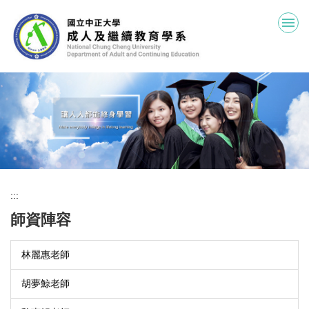
跳
到
主
要
內
容
區
:::
師資陣容
林麗惠老師
胡夢鯨老師