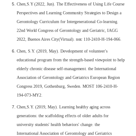
Ch
e
n,S.Y (2022,
J
un).
T
he
E
f
f
ecti
v
e
n
e
ss of
U
s
i
ng
L
i
fe Course
P
e
rsp
ec
t
i
v
e
s
a
nd
L
e
a
rn
i
ng C
o
m
m
u
n
i
t
y S
t
r
ate
g
ie
s
t
o D
e
s
i
gn a
G
e
ron
t
o
l
o
g
y Curr
ic
u
l
u
m for In
te
r
g
e
n
e
r
a
t
i
on
a
l Co-
lea
rn
i
ng.
22nd
W
or
l
d Congr
e
s
s of G
e
ron
t
o
l
o
g
y
a
nd G
e
r
i
a
t
r
ic
,
I
AGG
2022, Bu
e
nos A
i
r
e
s C
i
t
y
(
V
i
r
t
u
al
). ns
t
c
1
10-2410-H-194-066.
Ch
e
n,
S
.
Y
. (2019, M
a
y
)
. D
e
v
el
o
p
me
nt of vo
l
un
tee
r's
e
du
c
a
ti
on
a
l progr
a
m from
t
he s
t
r
e
ng
t
h-b
a
s
e
d v
ie
wpo
i
nt
t
o h
el
p
e
l
d
e
r
l
y
c
hron
i
c d
i
s
ea
se s
el
f-
ma
n
a
ge
m
e
n
t
.
t
he In
te
rn
a
ti
on
a
l
A
s
so
c
i
ati
on of G
e
ron
t
o
l
o
g
y
a
nd G
e
r
iat
r
i
c
s
E
urop
ea
n R
e
g
i
on
Congr
e
ss 2019, Go
t
h
e
nbu
r
g,
S
w
e
d
e
n.
M
OST 106-2410-H-
194-073-
M
Y2.
Ch
e
n,S.
Y
. (2019, M
a
y
)
.
L
e
a
rn
i
ng h
ealt
h
y
a
g
i
ng
ac
ross
g
e
n
e
r
a
ti
ons:
t
he s
ca
f
fo
l
d
i
ng
e
f
f
ect
s of o
l
d
e
r
a
du
l
t
s for
un
i
v
e
rs
i
t
y s
t
ud
e
n
t
s
' h
e
a
lt
h b
e
h
a
v
i
ors'
c
h
a
n
g
e
.
t
he
In
te
rn
a
t
i
on
a
l A
s
so
ci
a
ti
on of G
e
ron
t
o
l
o
g
y
a
nd G
e
r
i
a
t
r
ic
s