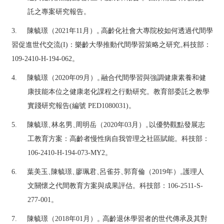
託之專案研究報告。
3.
陳毓璟（
2021
年
1
1
月）
。
高齡化社會大專院校如何透過代間學
習促進世代交流
(I)
：樂齡大學推動代間學習策略之研究
。
科技部
：
109-2410-H-194-062
。
4.
陳毓璟（
2020
年
09
月）
。
融合代間學習
與
強調健康素養和健
康技能本位之健康老化課程之行動研究。教育部委託之教學
實踐研究報告
(
編號
P
E
D1080031)
。
5.
陳毓璟
、
林
名男
、
周明岳（
2020
年
03
月）
。
以優勢觀點發展志
工教育方案：高齡者慢性病自我管理之社區賦能。科技部：
106-2410-H-194-073-
M
Y2
。
6.
葉美玉
、
陳毓璟
、
廖珮君
、
呂雀芬
、
郭育倫
（
2019
年）
。
護理人
文關懷之代間教育方案與成果評估。科技部：
106-25
1
1-S-
277-001
。
7.
陳毓璟（
2018
年
01
月）
。
高齡退休學習者的世代傳承及其對