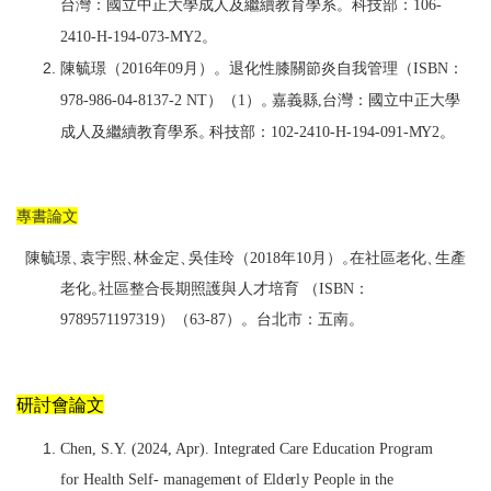
台灣：國立中正大學成人及繼續教育學系。科技部：
106-
2410-H-194-073-
M
Y2
。
陳毓璟（
2016
年
09
月）。退化性膝關節炎
自
我管理（
ISB
N
：
978-986-04-
8137-2 N
T
）（
1
）
。
嘉義縣
,
台灣：國立中正大學
成人及繼續教育學系
。
科技部：
102-2410-H-194-091-
M
Y2
。
專書論文
陳毓璟
、
袁宇熙
、
林金定
、
吳佳玲
（
2018
年
10
月）
。
在社區老化
、
生產
老化
。
社區整合長期照護
與
人才培育 （
ISB
N
：
97895
7
1
19731
9
）（
63-87
）。台北
市：五南。
研討會論文
Ch
e
n,
S
.
Y
. (2024, Apr). In
te
gr
ate
d C
a
re
E
d
u
cati
on Progr
a
m
for H
ea
l
t
h S
el
f-
ma
n
a
g
e
m
e
n
t of
El
d
e
r
l
y P
e
op
l
e
i
n
t
h
e