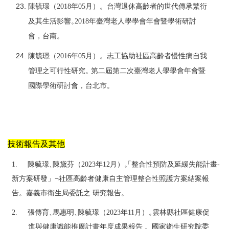
陳毓璟（
2018
年
05
月）。台灣退休高齡者的世代傳承繁衍
及其生活影響
。
2018
年臺灣老人學學會年會暨學術研討
會，台南
。
陳毓璟（
2016
年
05
月）。志工協助社區高齡者慢性病自我
管理之可行性研
究
。
第二屆第二次臺灣老人學學會年會暨
國際學術研討會，台北市
。
技術報告及其他
1.
陳毓璟
、
陳黛芬
（
2023
年
12
月）
「整合
性
預防及延緩失能計畫
-
新方案研發」
¬
社區高齡者健康自主管理整合性照護方案結案報
告。嘉義市衛生局委託之
研究報告。
2.
張傳育
、
馬惠明
、
陳毓璟（
2023
年
1
1
月）
。
雲林縣社區健康促
進與健康識能推
廣計畫年度成果報告 。國家衛生研究院委