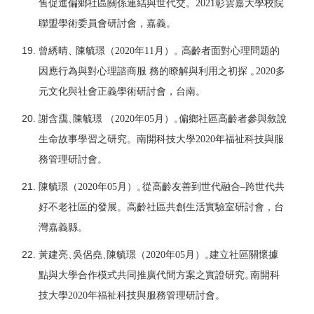
售促進偏鄉社區關係連結與世代交。
2021
彰雲嘉大學校院
聯盟學術委員會研討會，嘉義。
曾綉晴
、
陳毓璟（
2020
年
1
1
月）
。
高齡者面對心理問題的
因應行為與對心理諮商服 務的瞭解與利用之初探
。
2020
多
元文化與社會正義學術研討會，台
南。
謝含靄
、
陳毓璟 （
2020
年
05
月）
。
偏鄉社區高齡者參與敘說
生命故事學習之研究。南開科技大學
2020
年福祉科技與服
務管理研討會。
陳毓璟（
2020
年
05
月）
。
從高齡友善到世代融
合
–跨世代共
好不老社區的發
展。高齡社區共創生活實驗室研討會，台
灣嘉義縣。
黃建亮
、
吳
侶堯
、
陳毓璟（
2020
年
05
月）
。
建立社區關懷據
點與大學合作模式共同推廣代間方案之實證研究
。
南
開科
技大學
2020
年福祉科技與服務管理研
討會。