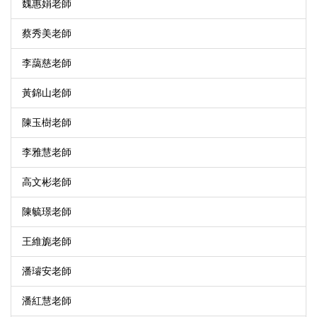
魏惠娟老師
蔡秀美老師
李藹慈老師
黃錦山老師
陳玉樹老師
李雅慧老師
高文彬老師
陳毓璟老師
王維旎老師
潘璿安老師
潘紅慧老師