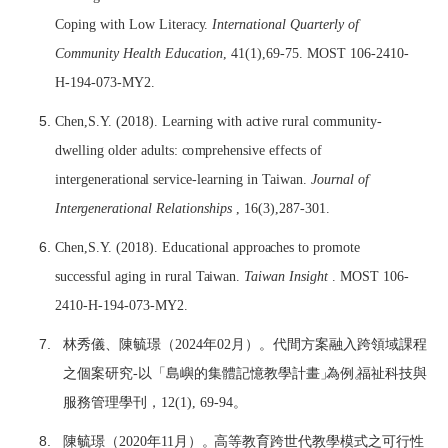
Cop
i
ng w
it
h
L
ow
L
ite
r
ac
y
.
In
te
rna
t
i
onal
Q
uar
te
r
l
y of
Co
m
mun
i
t
y H
e
a
lt
h
E
du
c
a
t
i
o
n
, 41(1),69-75. M
O
ST 106-2410-
H-194-073-
M
Y2.
Ch
e
n,S.
Y
. (2018).
L
ea
rn
i
ng w
it
h
ac
t
i
ve rur
a
l
c
o
m
m
u
n
i
t
y
-
d
w
e
l
li
ng o
l
d
e
r
a
du
lt
s:
c
o
m
p
r
e
h
e
ns
i
ve
e
f
f
ect
s of
i
n
t
e
r
g
e
n
e
r
a
ti
on
a
l s
e
rv
ice
-
lea
rn
i
ng
i
n
T
ai
w
a
n.
J
ournal
of
In
t
e
r
g
e
n
e
ra
t
i
onal
Rel
a
t
i
onsh
i
ps
, 16(3),287-301.
Ch
e
n,S.
Y
. (2018).
E
d
u
cati
o
n
a
l
a
ppro
ac
h
e
s
t
o pro
m
o
t
e
su
cce
ssful
a
g
i
ng
i
n rur
a
l
T
ai
w
a
n.
T
a
i
wan Ins
i
ght
. M
O
ST 106-
2410-
H
-194-073-MY2.
林秀儀、陳毓璟（
2024
年
02
月）。代間方案融入跨領域課程
之個案研究
-
以
「島嶼的集體記憶教學計畫
」
為例
。
福祉科技與
服務
管
理學刊，
12(1), 69-94
。
陳毓璟（
2020
年
1
1
月）
。
高等教育跨世代教學模式之可行性