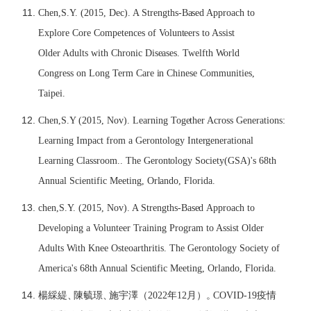
Ch
e
n,S.
Y
. (2015, D
ec
). A S
t
r
e
ng
t
hs-B
a
s
e
d Appro
ac
h
t
o
E
xp
l
ore Core C
o
m
p
e
te
n
ce
s of
V
o
l
un
tee
rs
t
o A
s
s
i
st
O
l
d
e
r Adu
lt
s w
it
h Chron
i
c D
i
s
ea
s
e
s.
T
w
el
f
t
h
W
or
l
d
Congr
e
s
s on
L
ong
T
e
r
m C
a
re
i
n Ch
i
n
e
se C
o
m
m
u
n
it
i
e
s,
T
ai
p
ei
.
Ch
e
n,S.Y (2015,
N
ov).
L
e
a
rn
i
ng
T
og
et
h
e
r A
c
ross G
e
n
e
r
ati
ons:
Lea
rn
i
ng I
m
p
a
c
t fr
o
m a G
e
ron
t
o
l
o
g
y In
t
e
r
g
e
n
e
r
a
t
i
on
a
l
Lea
r
n
i
ng C
la
ssroo
m
..
T
he G
e
ron
t
o
l
o
g
y So
ci
et
y
(GSA)'s 68
t
h
Annu
a
l S
cie
n
ti
f
i
c M
ee
t
i
ng, Or
la
ndo, F
l
or
i
d
a
.
c
h
e
n,S.
Y
. (2015,
N
ov). A S
t
r
e
ng
t
hs-B
a
s
e
d
A
ppro
ac
h
t
o
D
e
v
el
o
p
i
ng a
V
o
l
un
tee
r
T
r
ai
n
i
ng Progr
a
m
t
o A
s
s
i
st O
l
d
e
r
Adu
lt
s
W
i
t
h Kn
e
e Os
te
o
a
r
t
h
r
iti
s.
T
h
e G
e
ron
t
o
l
o
g
y So
cie
t
y of
A
m
e
r
i
ca
's 68
t
h Annu
a
l S
cie
n
ti
f
i
c M
ee
t
i
ng, Or
la
ndo, F
l
or
i
d
a
.
楊綵緹
、
陳毓璟
、
施宇澤（
2022
年
12
月）
。
C
OVID-19
疫情