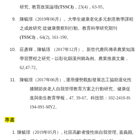
研究
。
教育政策
論壇
(T
S
S
CI
)
，
23(4)
，
63-95
。
陳毓璟（
2019
年
06
月）。大學生健康老化多元創意教學課程
之成效研究
:
從健康覺察到行動。教育科學研究期
刊
(T
S
SCI
)
，
64(2), 161-190
。
莊彥輝，陳毓璟 （
2017
年
12
月）。新世代農民傳承農業知識
學習歷程之研究－以彰化縣溪州鄉為例。農業推廣文
彙
，
62,47-72
。
陳毓璟（
2017
年
06
月）
。
運用優勢觀點發展志工協助退化性
膝關節炎老人自我管理教育方案之行動研究。健康促
進與衛生
教
育學報，
47, 39-67
。科技部：
102-2410-H-
194-091-
M
Y2
。
專書
陳毓璟（
2019
年
05
月）
。
社區高齡者慢性
病
自我管理
。
嘉義
縣
,