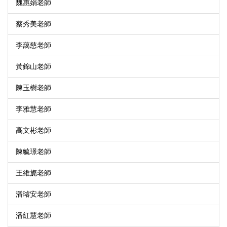
魏惠娟老師
蔡秀美老師
李藹慈老師
黃錦山老師
陳玉樹老師
李雅慧老師
高文彬老師
陳毓璟老師
王維旎老師
潘璿安老師
潘紅慧老師