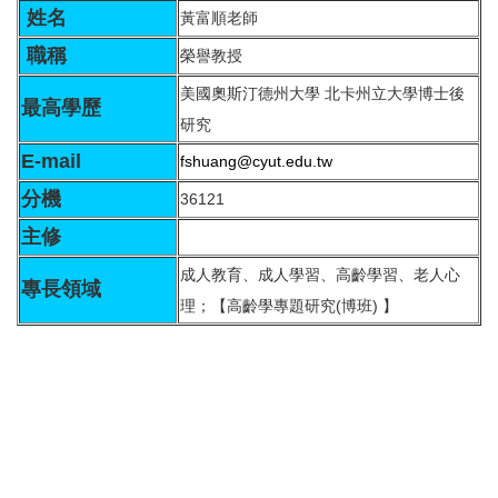
姓名
黃富順老師
職稱
榮譽教授
美國奧斯汀德州大學 北卡州立大學博士後
最高學歷
研究
E-mail
fshuang@cyut.edu.tw
分機
36121
主修
成人教育、成人學習、高齡學習、老人心
專長領域
理；【高齡學專題研究(博班) 】