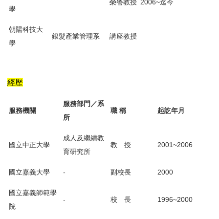
榮譽教授
2006~迄今
學
朝陽科技大
銀髮產業管理系
講座教授
學
經歷
服務部門／系
服務機關
職 稱
起訖年月
所
成人及繼續教
國立中正大學
教 授
2001~2006
育研究所
國立嘉義大學
-
副校長
2000
國立嘉義師範學
-
校 長
1996~2000
院