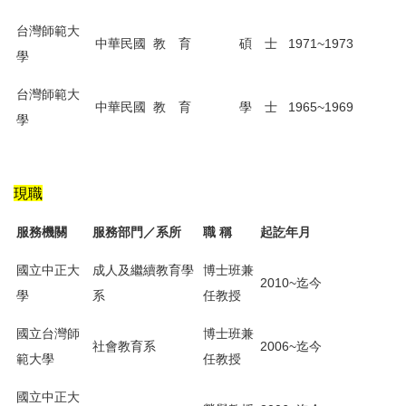
台灣師範大
中華民國
教 育
碩 士
1971~1973
學
台灣師範大
中華民國
教 育
學 士
1965~1969
學
現職
服務機關
服務部門／系所
職 稱
起訖年月
國立中正大
成人及繼續教育學
博士班兼
2010~迄今
學
系
任教授
國立台灣師
博士班兼
社會教育系
2006~迄今
範大學
任教授
國立中正大