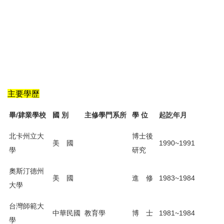
主要學歷
畢/肄業學校
國 別
主修學門系所
學 位
起訖年月
北卡州立大
博士後
美 國
1990~1991
學
研究
奧斯汀德州
美 國
進 修
1983~1984
大學
台灣師範大
中華民國
教育學
博 士
1981~1984
學