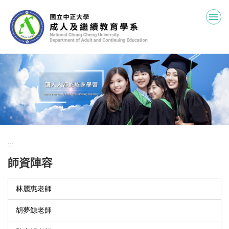
跳
到
主
要
內
容
區
:::
師資陣容
林麗惠老師
胡夢鯨老師