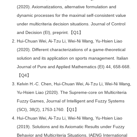
(2020). Axiomatizations, alternative formulation and
dynamic processes for the maximal self-consistent value
under multicriteria decision situations. Journal of Control
and Decision (EI), preprint.【Q1】
Hui-Chuan Wei, Ai-Tzu Li, Wei-Ni Wang, Yu-Hsien Liao
(2020). Different characterizations of a game-theoretical
solution and its application on sports management. Italian
Journal of Pure and Applied Mathematics (EI) 44, 658-668.
【Q4】
Kelvin H.-C. Chen, Hui-Chuan Wei, Ai-Tzu Li, Wei-Ni Wang,
Yu-Hsien Liao (2020). The Supreme-core on Multicriteria
Fuzzy Games, Journal of Intelligent and Fuzzy Systems
(SCI), 38(2), 1753-1760.【Q1】
Hui-Chuan Wei, Ai-Tzu Li, Wei-Ni Wang, Yu-Hsien Liao
(2019). Solutions and its Axiomatic Results under Fuzzy
Behavior and Multicriteria Situations, IAENG International