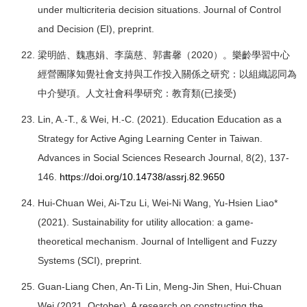
under multicriteria decision situations. Journal of Control
and Decision (EI), preprint.
梁明皓、魏惠娟、李藹慈、郭書馨（2020）。樂齡學習中心
經營團隊知覺社會支持與工作投入關係之研究：以組織認同為
中介變項。人文社會科學研究：教育類(已接受)
Lin, A.-T., & Wei, H.-C. (2021). Education Education as a
Strategy for Active Aging Learning Center in Taiwan.
Advances in Social Sciences Research Journal, 8(2), 137-
146.
https://doi.org/10.14738/assrj.82.9650
Hui-Chuan Wei, Ai-Tzu Li, Wei-Ni Wang, Yu-Hsien Liao*
(2021). Sustainability for utility allocation: a game-
theoretical mechanism. Journal of Intelligent and Fuzzy
Systems (SCI), preprint.
Guan-Liang Chen, An-Ti Lin, Meng-Jin Shen, Hui-Chuan
Wei (2021, October). A research on constructing the