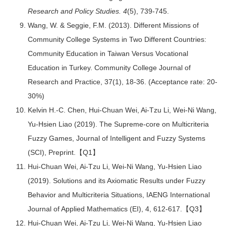
Research and Policy Studies. 4
(5), 739-745.
Wang, W. & Seggie, F.M. (2013). Different Missions of
Community College Systems in Two Different Countries:
Community Education in Taiwan Versus Vocational
Education in Turkey. Community College Journal of
Research and Practice, 37(1), 18-36. (Acceptance rate: 20-
30%)
Kelvin H.-C. Chen, Hui-Chuan Wei, Ai-Tzu Li, Wei-Ni Wang,
Yu-Hsien Liao (2019). The Supreme-core on Multicriteria
Fuzzy Games, Journal of Intelligent and Fuzzy Systems
(SCI), Preprint.【Q1】
Hui-Chuan Wei, Ai-Tzu Li, Wei-Ni Wang, Yu-Hsien Liao
(2019). Solutions and its Axiomatic Results under Fuzzy
Behavior and Multicriteria Situations, IAENG International
Journal of Applied Mathematics (EI), 4, 612-617.【Q3】
Hui-Chuan Wei, Ai-Tzu Li, Wei-Ni Wang, Yu-Hsien Liao