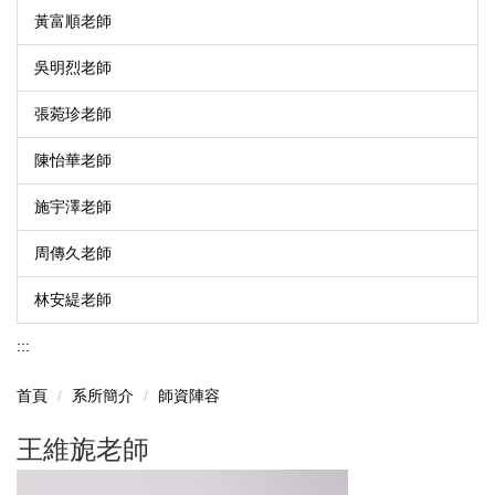
黃富順老師
吳明烈老師
張菀珍老師
陳怡華老師
施宇澤老師
周傳久老師
林安緹老師
:::
首頁
系所簡介
師資陣容
王維旎老師