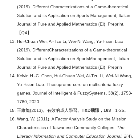
(2019). Different Characterizations of a Game-theoretical
Solution and its Application on Sports Management, Italian
Journal of Pure and Applied Mathematics (EI), Preprint.
【Q4】
Hui-Chuan Wei, Ai-Tzu Li, Wei-Ni Wang, Yu-Hsien Liao
(2019). DifferentCharacterizations of a Game-theoretical
Solution and its Application on SportsManagement, Italian
Journal of Pure and Applied Mathematics (EI), Preprin
Kelvin H.-C. Chen, Hui-Chuan Wei, Ai-Tzu Li, Wei-Ni Wang,
Yu-Hsien Liao. Thesupreme-core on multicriteria fuzzy
games. Journal of Intelligent & FuzzySystems, 38(2), 1753-
1760, 2020
王維旎(2013)。有效的成人學習。
T&D飛訊，163
，1-25。
Wang, W. (2011). A Factor Analysis Study on the Mission
Characteristics of Taiwanese Community Colleges.
The
Literacy Information and Computer Education Journal, 2
(4),