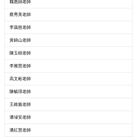
魏惠娟老師
蔡秀美老師
李藹慈老師
黃錦山老師
陳玉樹老師
李雅慧老師
高文彬老師
陳毓璟老師
王維旎老師
潘璿安老師
潘紅慧老師