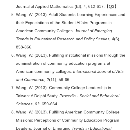
Journal of Applied Mathematics (EI), 4, 612-617.【Q3】
Wang, W. (2013). Adult Students’ Learning Experiences and
their Expectations of the Student Affairs Programs in
American Community Colleges.
Journal of Emerging
Trends in Educational Research and Policy Studies, 4
(6),
858-866.
Wang, W. (2013). Fulfilling institutional missions through the
administration of community education programs at
American community colleges.
International Journal of Arts
and Commerce, 2
(11), 56-66.
Wang, W. (2013). Community College Leadership in
Taiwan: A Delphi Study.
Procedia - Social and Behavioral
Sciences
,
93
, 659-664.
Wang, W. (2013). Fulfilling American Community College
Missions: Perceptions of Community Education Program
Leaders. Journal of Emerging
Trends in Educational