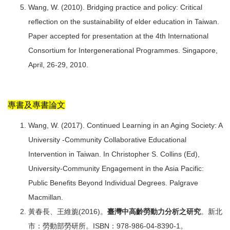
Wang, W. (2010). Bridging practice and policy: Critical
reflection on the sustainability of elder education in Taiwan.
Paper accepted for presentation at the 4th International
Consortium for Intergenerational Programmes. Singapore,
April, 26-29, 2010.
專書及專書論文
Wang, W. (2017). Continued Learning in an Aging Society: A
University -Community Collaborative Educational
Intervention in Taiwan. In Christopher S. Collins (Ed),
University-Community Engagement in the Asia Pacific:
Public Benefits Beyond Individual Degrees. Palgrave
Macmillan.
黃春長、王維旎(2016)。
臺灣中高齡勞動力分析之研究
。新北
市：勞動部勞研所。ISBN：978-986-04-8390-1。