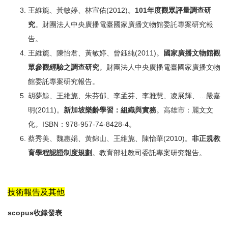
王維旎、黃敏婷、林宣佑(2012)。
101年度觀眾評量調查研
究
。財團法人中央廣播電臺國家廣播文物館委託專案研究報
告。
王維旎、陳怡君、黃敏婷、曾鈺純(2011)。
國家廣播文物館觀
眾參觀經驗之調查研究
。財團法人中央廣播電臺國家廣播文物
館委託專案研究報告。
胡夢鯨、王維旎、朱芬郁、李孟芬、李雅慧、凌展輝、…嚴嘉
明(2011)。
新加坡樂齡學習：組織與實務
。高雄市：麗文文
化。ISBN：978-957-74-8428-4。
蔡秀美、魏惠娟、黃錦山、王維旎、陳怡華(2010)。
非正規教
育學程認證制度規劃
。教育部社教司委託專案研究報告。
技術報告及其他
scopus收錄發表