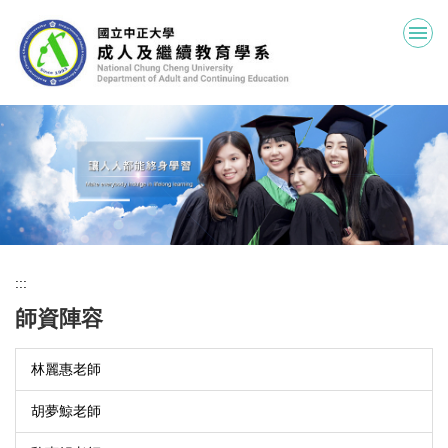
跳
到
主
要
內
容
區
:::
師資陣容
林麗惠老師
胡夢鯨老師