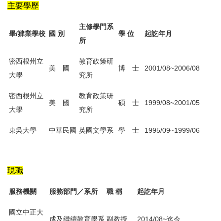
主要學歷
主修學門系
畢/肄業學校
國 別
學 位
起訖年月
所
密西根州立
教育政策研
美 國
博 士
2001/08~2006/08
大學
究所
密西根州立
教育政策研
美 國
碩 士
1999/08~2001/05
大學
究所
東吳大學
中華民國
英國文學系
學 士
1995/09~1999/06
現職
服務機關
服務部門／系所
職 稱
起訖年月
國立中正大
成及繼續教育學系
副教授
2014/08~迄今