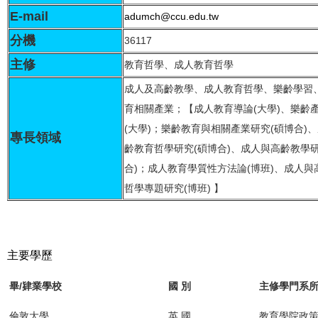
E-mail
adumch@ccu.edu.tw
分機
36117
主修
教育哲學、成人教育哲學
成人及高齡教學、成人教育哲學、樂齡學習
育相關產業；【成人教育導論(大學)、樂齡
(大學)；樂齡教育與相關產業研究(碩博合)
專長領域
齡教育哲學研究(碩博合)、成人與高齡教學研
合)；成人教育學質性方法論(博班)、成人與
哲學專題研究(博班) 】
主要學歷
畢/肄業學校
國 別
主修學門系
倫敦大學
英 國
教育學院政