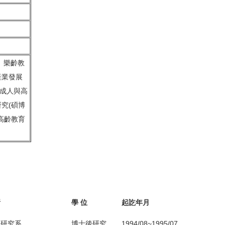
、樂齡教
產業發展
、成人與高
究(碩博
高齡教育
所
學 位
起訖年月
策研究系
博士後研究
1994/08~1995/07