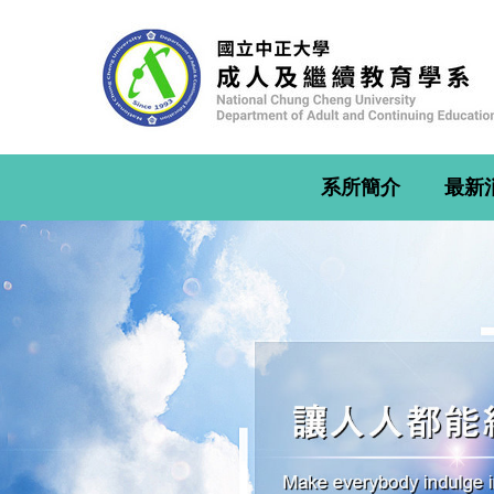
跳
到
主
要
內
容
區
系所簡介
最新