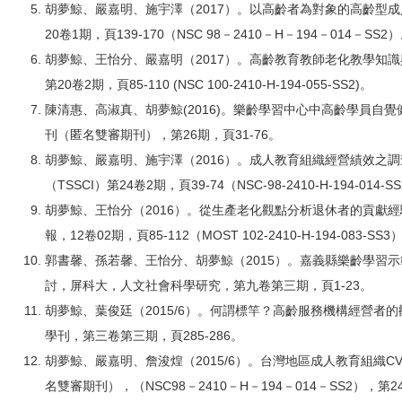
胡夢鯨、嚴嘉明、施宇澤（2017）。以高齡者為對象的高齡型成
20卷1期，頁139-170（NSC 98－2410－H－194－014－SS2
胡夢鯨、王怡分、嚴嘉明（2017）。高齡教育教師老化教學知識
第20卷2期，頁85-110 (NSC 100-2410-H-194-055-SS2)。
陳清惠、高淑真、胡夢鯨(2016)。樂齡學習中心中高齡學員自
刊（匿名雙審期刊），第26期，頁31-76。
胡夢鯨、嚴嘉明、施宇澤（2016）。成人教育組織經營績效之調
（TSSCI）第24卷2期，頁39-74（NSC-98-2410-H-194-014-S
胡夢鯨、王怡分（2016）。從生產老化觀點分析退休者的貢獻
報，12卷02期，頁85-112（MOST 102-2410-H-194-083-SS3
郭書馨、孫若馨、王怡分、胡夢鯨（2015）。嘉義縣樂齡學習
討，屏科大，人文社會科學研究，第九卷第三期，頁1-23。
胡夢鯨、葉俊廷（2015/6）。何謂標竿？高齡服務機構經營
學刊，第三卷第三期，頁285-286。
胡夢鯨、嚴嘉明、詹浚煌（2015/6）。台灣地區成人教育組織C
名雙審期刊），（NSC98－2410－H－194－014－SS2），第2