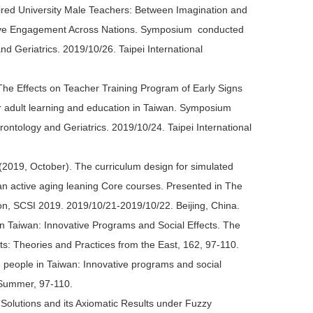
ired University Male Teachers: Between Imagination and
 Active Engagement Across Nations. Symposium conducted
nd Geriatrics. 2019/10/26. Taipei International
he Effects on Teacher Training Program of Early Signs
r adult learning and education in Taiwan. Symposium
rontology and Geriatrics. 2019/10/24. Taipei International
2019, October). The curriculum design for simulated
wan active aging leaning Core courses. Presented in The
on, SCSI 2019. 2019/10/21-2019/10/22. Beijing, China.
e in Taiwan: Innovative Programs and Social Effects. The
ts: Theories and Practices from the East, 162, 97-110.
ng people in Taiwan: Innovative programs and social
, Summer, 97-110.
Solutions and its Axiomatic Results under Fuzzy