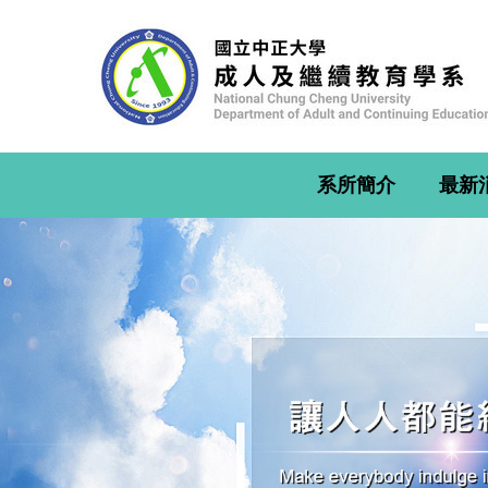
跳
到
主
要
內
容
區
系所簡介
最新