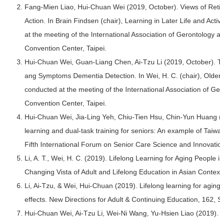
Fang-Mien Liao, Hui-Chuan Wei (2019, October). Views of Ret
Action. In Brain Findsen (chair), Learning in Later Life and
at the meeting of the International Association of Gerontology a
Convention Center, Taipei.
Hui-Chuan Wei, Guan-Liang Chen, Ai-Tzu Li (2019, October). T
ang Symptoms Dementia Detection. In Wei, H. C. (chair), Olde
conducted at the meeting of the International Association of Ge
Convention Center, Taipei.
Hui-Chuan Wei, Jia-Ling Yeh, Chiu-Tien Hsu, Chin-Yun Huang (
learning and dual-task training for seniors: An example of Tai
Fifth International Forum on Senior Care Science and Innovati
Li, A. T., Wei, H. C. (2019). Lifelong Learning for Aging Peopl
Changing Vista of Adult and Lifelong Education in Asian Contex
Li, Ai-Tzu, & Wei, Hui-Chuan (2019). Lifelong learning for agi
effects. New Directions for Adult & Continuing Education, 162
Hui-Chuan Wei, Ai-Tzu Li, Wei-Ni Wang, Yu-Hsien Liao (2019). 