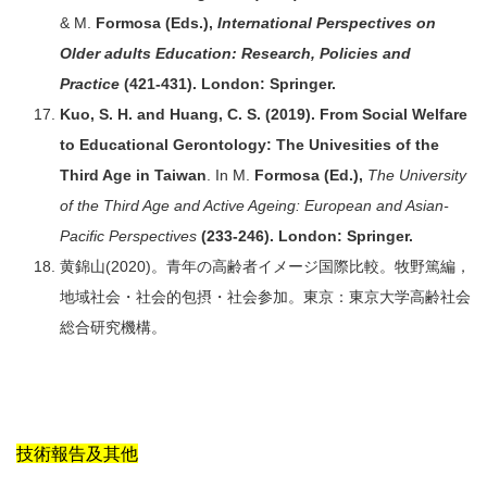
& M.
Formosa (Eds.),
International Perspectives on
Older adults Education: Research, Policies and
Practice
(421-431). London: Springer.
Kuo, S. H. and Huang, C. S. (2019). From Social Welfare
to Educational Gerontology: The Univesities of the
Third Age in Taiwan
. In M.
Formosa (Ed.),
The University
of the Third Age and Active Ageing: European and Asian-
Pacific Perspectives
(233-246). London: Springer.
黄錦山(2020)。青年の高齢者イメージ国際比較。牧野篤編，
地域社会・社会的包摂・社会参加。東京：東京大学高齢社会
総合研究機構。
技術報告及其他