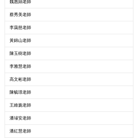
魏惠娟老師
蔡秀美老師
李藹慈老師
黃錦山老師
陳玉樹老師
李雅慧老師
高文彬老師
陳毓璟老師
王維旎老師
潘璿安老師
潘紅慧老師