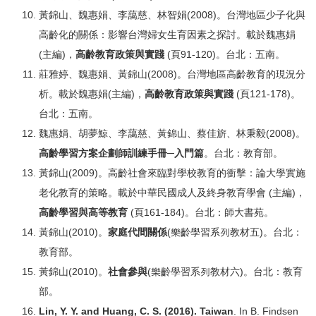
黃錦山、魏惠娟、李藹慈、林智娟(2008)。台灣地區少子化與
高齡化的關係：影響台灣婦女生育因素之探討。載於魏惠娟
(主編)，
高齡教育政策與實踐
(頁91-120)。台北：五南。
莊雅婷、魏惠娟、黃錦山(2008)。台灣地區高齡教育的現況分
析。載於魏惠娟(主編)，
高齡教育政策與實踐
(頁121-178)。
台北：五南。
魏惠娟、胡夢鯨、李藹慈、黃錦山、蔡佳旂、林秉毅(2008)。
高齡學習方案企劃師訓練手冊─入門篇
。台北：教育部。
黃錦山(2009)。高齡社會來臨對學校教育的衝擊：論大學實施
老化教育的策略。載於中華民國成人及終身教育學會 (主編)，
高齡學習與高等教育
(頁161-184)。台北：師大書苑。
黃錦山(2010)。
家庭代間關係
(樂齡學習系列教材五)。台北：
教育部。
黃錦山(2010)。
社會參與
(樂齡學習系列教材六)。台北：教育
部。
Lin, Y. Y. and Huang, C. S. (2016). Taiwan
. In B. Findsen