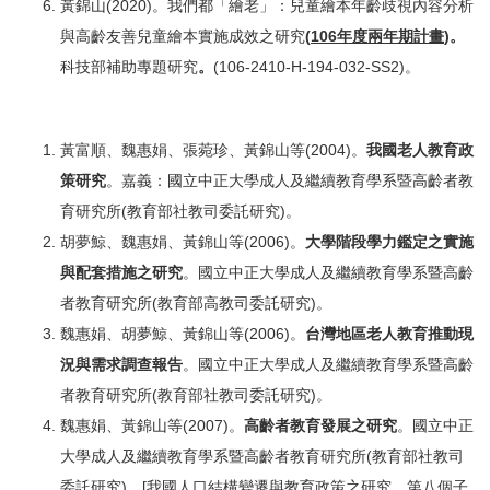
黃錦山(2020)。我們都「繪老」：兒童繪本年齡歧視內容分析
與高齡友善兒童繪本實施成效之研究
(
106
年度兩年期計畫
)
。
科技部補助專題研究
。
(106-2410-H-194-032-SS2)。
黃富順、魏惠娟、張菀珍、黃錦山等(2004)。
我國老人教育政
策研究
。嘉義：國立中正大學成人及繼續教育學系暨高齡者教
育研究所(教育部社教司委託研究)。
胡夢鯨、魏惠娟、黃錦山等(2006)。
大學階段學力鑑定之實施
與配套措施之研究
。國立中正大學成人及繼續教育學系暨高齡
者教育研究所(教育部高教司委託研究)。
魏惠娟、胡夢鯨、黃錦山等(2006)。
台灣地區老人教育推動現
況與需求調查報告
。國立中正大學成人及繼續教育學系暨高齡
者教育研究所(教育部社教司委託研究)。
魏惠娟、黃錦山等(2007)。
高齡者教育發展之研究
。國立中正
大學成人及繼續教育學系暨高齡者教育研究所(教育部社教司
委託研究)。[我國人口結構變遷與教育政策之研究，第八個子