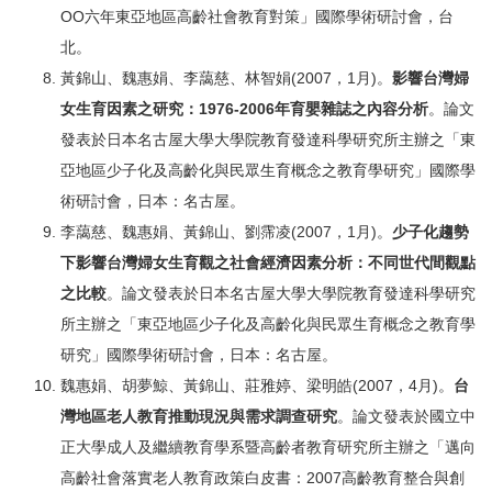
OO六年東亞地區高齡社會教育對策」國際學術研討會，台
北。
黃錦山、魏惠娟、李藹慈、林智娟(2007，1月)。
影響台灣婦
女生育因素之研究：
1976-2006
年育嬰雜誌之內容分析
。論文
發表於日本名古屋大學大學院教育發達科學研究所主辦之「東
亞地區少子化及高齡化與民眾生育概念之教育學研究」國際學
術研討會，日本：名古屋。
李藹慈、魏惠娟、黃錦山、劉霈凌(2007，1月)。
少子化趨勢
下影響台灣婦女生育觀之社會經濟因素分析：不同世代間觀點
之比較
。論文發表於日本名古屋大學大學院教育發達科學研究
所主辦之「東亞地區少子化及高齡化與民眾生育概念之教育學
研究」國際學術研討會，日本：名古屋。
魏惠娟、胡夢鯨、黃錦山、莊雅婷、梁明皓(2007，4月)。
台
灣地區老人教育推動現況與需求調查研究
。論文發表於國立中
正大學成人及繼續教育學系暨高齡者教育研究所主辦之「邁向
高齡社會落實老人教育政策白皮書：2007高齡教育整合與創