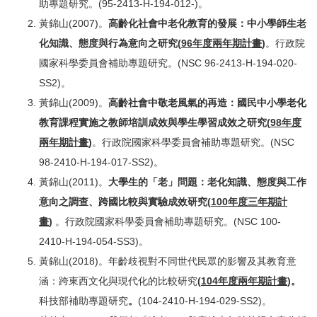
助專題研究。(95-2413-H-194-012-)。
黃錦山(2007)。
高齡化社會中老化教育的發展：中小學師生老
化知識、態度與行為意向之研究
(
96
年度兩年期計畫
)
。行政院
國家科學委員會補助專題研究。(NSC 96-2413-H-194-020-
SS2)。
黃錦山(2009)。
高齡社會中敬老風氣的再造：國民中小學老化
教育課程實施之教師培訓成效與學生學習成效之研究
(
98
年度
兩年期計畫
)
。行政院國家科學委員會補助專題研究。(NSC
98-2410-H-194-017-SS2)。
黃錦山(2011)。
大學生的「老」問題：老化知識、態度與工作
意向之調查、跨國比較與實驗成效研究
(
100
年度三年期計
畫
)
。行政院國家科學委員會補助專題研究。(NSC 100-
2410-H-194-054-SS3)。
黃錦山(2018)。年齡歧視對不同世代民眾的影響及其教育意
涵：跨東西文化與現代化的比較研究
(
104
年度兩年期計畫
)。
科技部補助專題研究
。
(104-2410-H-194-029-SS2)。