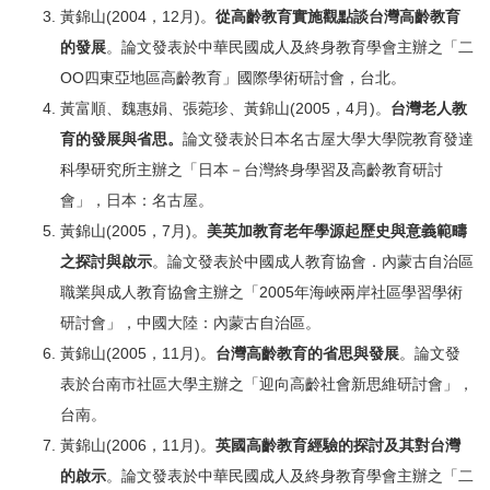
黃錦山(2004，12月)。
從高齡教育實施觀點談台灣高齡教育
的發展
。論文發表於中華民國成人及終身教育學會主辦之「二
OO四東亞地區高齡教育」國際學術研討會，台北。
黃富順、魏惠娟、張菀珍、黃錦山(2005，4月)。
台灣老人教
育的發展與省思。
論文發表於日本名古屋大學大學院教育發達
科學研究所主辦之「日本－台灣終身學習及高齡教育研討
會」，日本：名古屋。
黃錦山(2005，7月)。
美英加教育老年學源起歷史與意義範疇
之探討與啟示
。論文發表於中國成人教育協會．內蒙古自治區
職業與成人教育協會主辦之「2005年海峽兩岸社區學習學術
研討會」，中國大陸：內蒙古自治區。
黃錦山(2005，11月)。
台灣高齡教育的省思與發展
。論文發
表於台南市社區大學主辦之「迎向高齡社會新思維研討會」，
台南。
黃錦山(2006，11月)。
英國高齡教育經驗的探討及其對台灣
的啟示
。論文發表於中華民國成人及終身教育學會主辦之「二