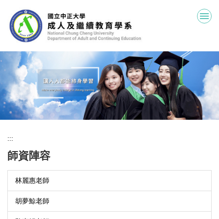
跳
到
主
要
內
容
區
:::
師資陣容
林麗惠老師
胡夢鯨老師