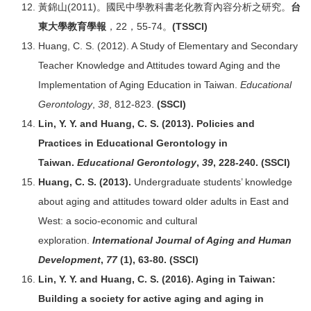
黃錦山(2011)。國民中學教科書老化教育內容分析之研究。
台
東大學教育學報
，22，55-74。
(TSSCI)
Huang, C. S. (2012). A Study of Elementary and Secondary
Teacher Knowledge and Attitudes toward Aging and the
Implementation of Aging Education in Taiwan.
Educational
Gerontology
,
38
, 812-823.
(SSCI)
Lin, Y. Y. and Huang, C. S. (2013). Policies and
Practices in Educational Gerontology in
Taiwan.
Educational Gerontology
,
39
, 228-240.
(SSCI)
Huang, C. S. (2013).
Undergraduate students’ knowledge
about aging and attitudes toward older adults in East and
West: a socio-economic and cultural
exploration.
International Journal of Aging and Human
Development
,
77
(1), 63-80.
(SSCI)
Lin, Y. Y. and Huang, C. S. (2016). Aging in Taiwan:
Building a society for active aging and aging in